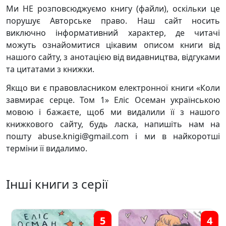
Ми НЕ розповсюджуємо книгу (файли), оскільки це
порушує Авторське право. Наш сайт носить
виключно інформативний характер, де читачі
можуть ознайомитися цікавим описом книги від
нашого сайту, з анотацією від видавництва, відгуками
та цитатами з книжки.
Якщо ви є правовласником електронної книги «Коли
завмирає серце. Том 1» Еліс Осеман українською
мовою і бажаєте, щоб ми видалили її з нашого
книжкового сайту, будь ласка, напишіть нам на
пошту abuse.knigi@gmail.com і ми в найкоротші
терміни її видалимо.
Інші книги з серії
5
4