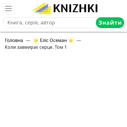
Знайти
Головна
—
⭐ Еліс Осеман ⭐
—
Коли завмирає серце. Том 1