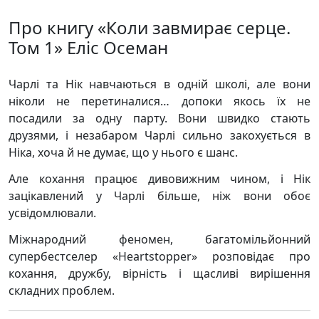
Про книгу «Коли завмирає серце.
Том 1» Еліс Осеман
Чарлі та Нік навчаються в одній школі, але вони
ніколи не перетиналися… допоки якось їх не
посадили за одну парту. Вони швидко стають
друзями, і незабаром Чарлі сильно закохується в
Ніка, хоча й не думає, що у нього є шанс.
Але кохання працює дивовижним чином, і Нік
зацікавлений у Чарлі більше, ніж вони обоє
усвідомлювали.
Міжнародний феномен, багатомільйонний
супербестселер «Heartstopper» розповідає про
кохання, дружбу, вірність і щасливі вирішення
складних проблем.