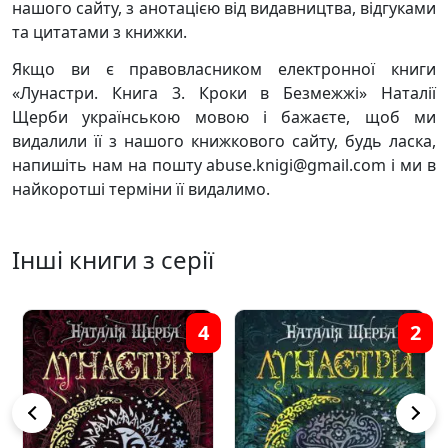
нашого сайту, з анотацією від видавництва, відгуками
та цитатами з книжки.
Якщо ви є правовласником електронної книги
«Лунастри. Книга 3. Кроки в Безмежжі» Наталії
Щерби українською мовою і бажаєте, щоб ми
видалили її з нашого книжкового сайту, будь ласка,
напишіть нам на пошту abuse.knigi@gmail.com і ми в
найкоротші терміни її видалимо.
Інші книги з серії
4
2