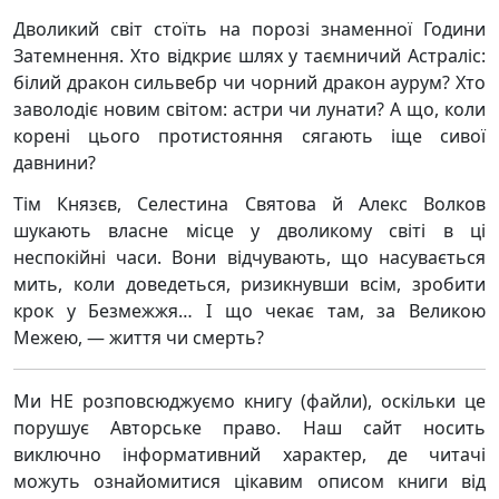
Дволикий світ стоїть на порозі знаменної Години
Затемнення. Хто відкриє шлях у таємничий Астраліс:
білий дракон сильвебр чи чорний дракон аурум? Хто
заволодіє новим світом: астри чи лунати? А що, коли
корені цього протистояння сягають іще сивої
давнини?
Тім Князєв, Селестина Святова й Алекс Волков
шукають власне місце у дволикому світі в ці
неспокійні часи. Вони відчувають, що насувається
мить, коли доведеться, ризикнувши всім, зробити
крок у Безмежжя… І що чекає там, за Великою
Межею, — життя чи смерть?
Ми НЕ розповсюджуємо книгу (файли), оскільки це
порушує Авторське право. Наш сайт носить
виключно інформативний характер, де читачі
можуть ознайомитися цікавим описом книги від