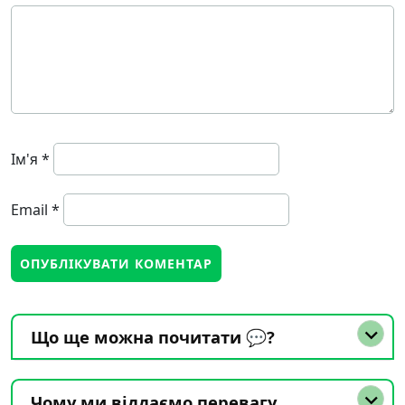
Ім'я
*
Email
*
Що ще можна почитати 💬?
Чому ми віддаємо перевагу