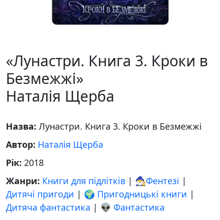
«Лунастри. Книга 3. Кроки в
Безмежжі»
Наталія Щерба
Назва:
Лунастри. Книга 3. Кроки в Безмежжі
Автор:
Наталія Щерба
Рік:
2018
Жанри:
Книги для підлітків
|
🧙‍♂️Фентезі
|
Дитячі пригоди
|
🌍 Пригодницькі книги
|
Дитяча фантастика
|
👽 Фантастика