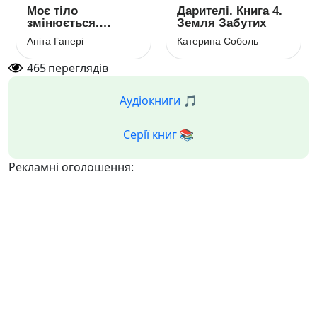
Моє тіло
Дарителі. Книга 4.
змінюється.
Земля Забутих
Путівник по
Аніта Ганері
Катерина Соболь
дорослішанню
для хлопців
465
переглядів
Аудіокниги 🎵
Серії книг 📚
Рекламні оголошення: