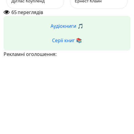
Дуглас Коупленд
Ернест Клайн
65
переглядів
Аудіокниги 🎵
Серії книг 📚
Рекламні оголошення: