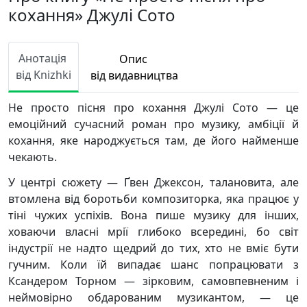
кохання» Джулі Сото
Анотація
Опис
від Knizhki
від видавництва
Не просто пісня про кохання Джулі Сото — це
емоційний сучасний роман про музику, амбіції й
кохання, яке народжується там, де його найменше
чекають.
У центрі сюжету — Ґвен Джексон, талановита, але
втомлена від боротьби композиторка, яка працює у
тіні чужих успіхів. Вона пише музику для інших,
ховаючи власні мрії глибоко всередині, бо світ
індустрії не надто щедрий до тих, хто не вміє бути
гучним. Коли їй випадає шанс попрацювати з
Ксандером Торном — зірковим, самовпевненим і
неймовірно обдарованим музикантом, — це