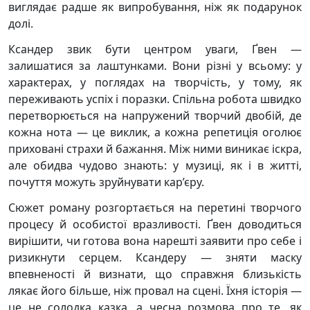
виглядає радше як випробування, ніж як подарунок
долі.
Ксандер звик бути центром уваги, Ґвен —
залишатися за лаштунками. Вони різні у всьому: у
характерах, у поглядах на творчість, у тому, як
переживають успіх і поразки. Спільна робота швидко
перетворюється на напружений творчий двобій, де
кожна нота — це виклик, а кожна репетиція оголює
приховані страхи й бажання. Між ними виникає іскра,
але обидва чудово знають: у музиці, як і в житті,
почуття можуть зруйнувати кар’єру.
Сюжет роману розгортається на перетині творчого
процесу й особистої вразливості. Ґвен доводиться
вирішити, чи готова вона нарешті заявити про себе і
ризикнути серцем. Ксандеру — зняти маску
впевненості й визнати, що справжня близькість
лякає його більше, ніж провал на сцені. Їхня історія —
це не солодка казка, а чесна розмова про те, як