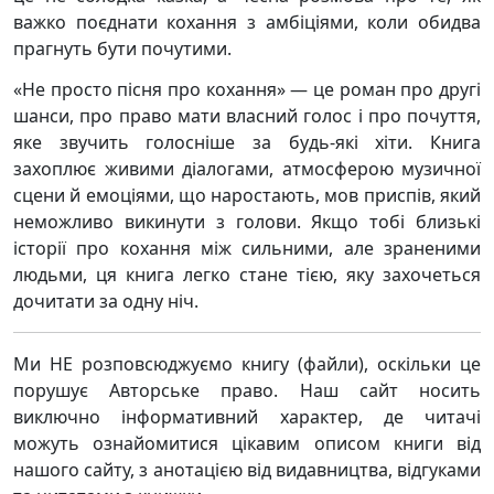
важко поєднати кохання з амбіціями, коли обидва
прагнуть бути почутими.
«Не просто пісня про кохання» — це роман про другі
шанси, про право мати власний голос і про почуття,
яке звучить голосніше за будь-які хіти. Книга
захоплює живими діалогами, атмосферою музичної
сцени й емоціями, що наростають, мов приспів, який
неможливо викинути з голови. Якщо тобі близькі
історії про кохання між сильними, але зраненими
людьми, ця книга легко стане тією, яку захочеться
дочитати за одну ніч.
Ми НЕ розповсюджуємо книгу (файли), оскільки це
порушує Авторське право. Наш сайт носить
виключно інформативний характер, де читачі
можуть ознайомитися цікавим описом книги від
нашого сайту, з анотацією від видавництва, відгуками