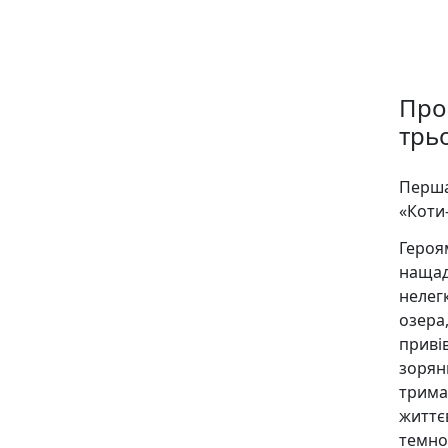
Про 
трьо
Перша
«Коти
Героя
нащад
нелегк
озера
приві
зорян
трима
життє
темн