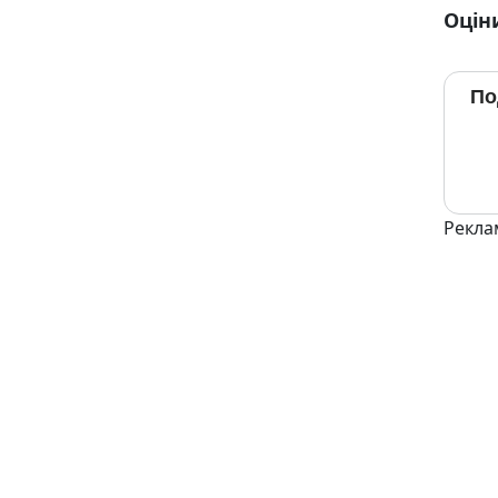
Оцін
По
Рекла