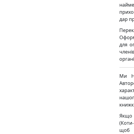
найме
прихо
дар п
Перек
Оформ
для о
члені
органі
Ми Н
Авто
харак
нашог
книжк
Якщо 
(Коти
щоб м