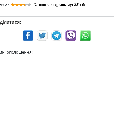
ити:
(
2
голоси, в середньому:
3.5
з 5)
ділитися:
мні оголошення: