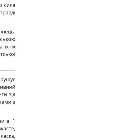
о сила
правді
їнець.
нською
 їхніх
тської
рушує
ивний
ги від
тами з
нига 1
жаєте,
ласка,