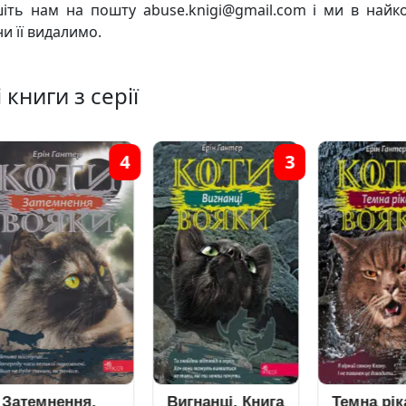
іть нам на пошту abuse.knigi@gmail.com і ми в найк
и її видалимо.
 книги з серії
4
3
темнення.
Вигнанці. Книга
Темна ріка.