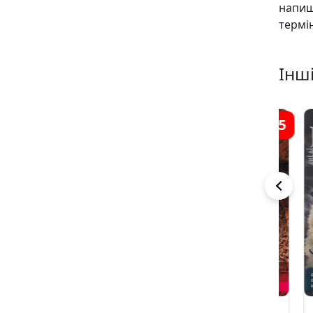
напиш
термін
Інші
2
6
5
Коти-вояки.
Довгі тіні.
За