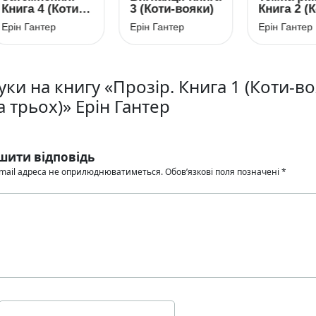
ига 4 (Коти-
3 (Коти-вояки)
Книга 2 (Коти
яки)
вояки. Сила
н Гантер
Ерін Гантер
Ерін Гантер
трьох)
уки на книгу «Прозір. Книга 1 (Коти-во
 трьох)» Ерін Гантер
шити відповідь
mail адреса не оприлюднюватиметься.
Обов’язкові поля позначені
*