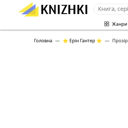
Жанри
Головна
—
⭐ Ерін Гантер ⭐
—
Прозір