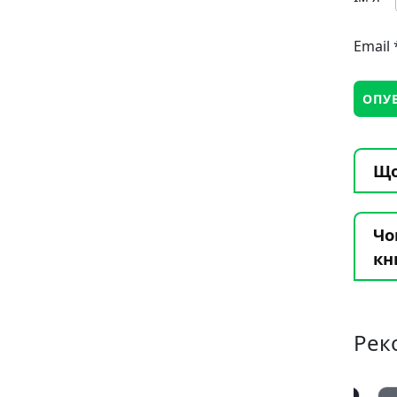
Email
Що
Чо
кн
Рек