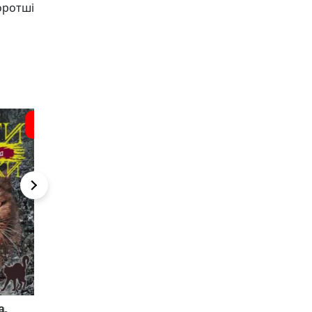
оротші
2
6
5
Коти-вояки.
Довгі тіні.