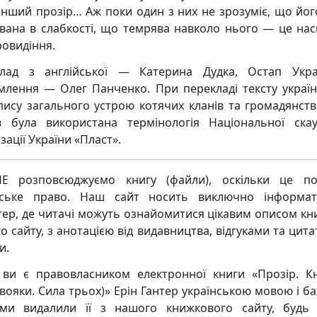
нший прозір… Аж поки один з них не зрозуміє, що йог
вана в слабкості, що темрява навколо нього — це нас
ровидіння.
лад з англійської — Катерина Дудка, Остап Укра
лення — Олег Панченко. При перекладі тексту украї
пису загального устрою котячих кланів та громадянства
в була використана термінологія Національної скау
зації України «Пласт».
Е розповсюджуємо книгу (файли), оскільки це по
рське право. Наш сайт носить виключно інформат
тер, де читачі можуть ознайомитися цікавим описом кни
о сайту, з анотацією від видавництва, відгуками та цита
и.
ви є правовласником електронної книги «Прозір. К
-вояки. Сила трьох)» Ерін Гантер українською мовою і ба
и видалили її з нашого книжкового сайту, будь 