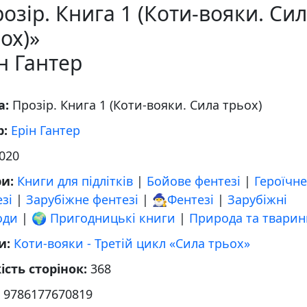
озір. Книга 1 (Коти-вояки. Си
ох)»
н Гантер
а:
Прозір. Книга 1 (Коти-вояки. Сила трьох)
р:
Ерін Гантер
020
ри:
Книги для підлітків
|
Бойове фентезі
|
Героїчне
зі
|
Зарубіжне фентезі
|
🧙‍♂️Фентезі
|
Зарубіжні
оди
|
🌍 Пригодницькі книги
|
Природа та тварин
и:
Коти-вояки - Третій цикл «Сила трьох»
ість сторінок:
368
:
9786177670819