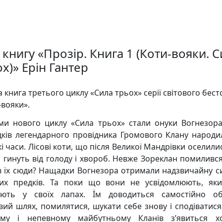
книгу «Прозір. Книга 1 (Коти-вояки. 
х)» Ерін Гантер
 книга третього циклу «Сила трьох» серії світового бест
-вояки».
ми нового циклу «Сила трьох» стали онуки Вогнезора
ків легендарного провідника Громового Клану народи
і часи. Лісові коти, що після Великої Мандрівки оселили
, гинуть від голоду і хвороб. Невже Зореклан помилився
в їх сюди? Нащадки Вогнезора отримали надзвичайну си
их предків. Та поки що вони не усвідомлюють, як
ють у своїх лапах. Їм доводиться самостійно о
вий шлях, помилятися, шукати себе знову і сподіватися
ому і непевному майбутньому Кланів з’явиться х