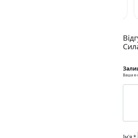
Доля
Книга 5 (Коти
Кн
Небесного
вояки. Сила
во
Ерін Гантер
Ерін Гантер
Ері
Клану
трьох)
Відг
Сила
Зали
Ваша e-
Ім'я
*