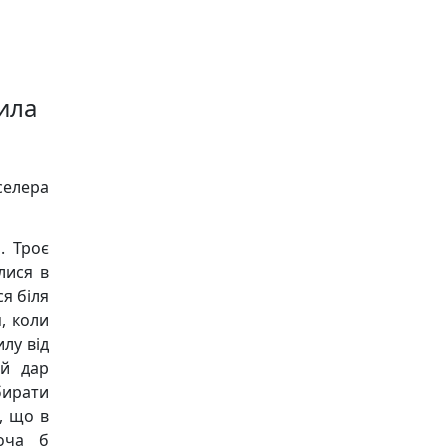
Сила
селера
. Троє
лися в
ся біля
, коли
лу від
ий дар
бирати
, що в
оча б