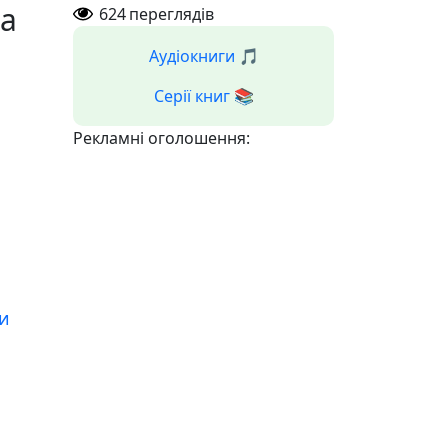
ла
624
переглядів
Аудіокниги 🎵
Серії книг 📚
Рекламні оголошення:
и