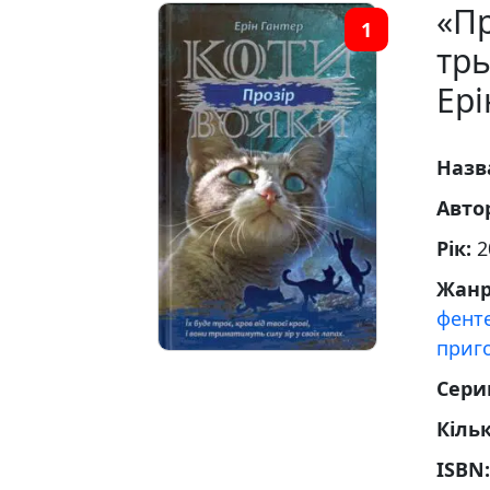
«Пр
1
трь
Ері
Назв
Авто
Рік:
2
Жан
фенте
приг
Сери
Кільк
ISBN