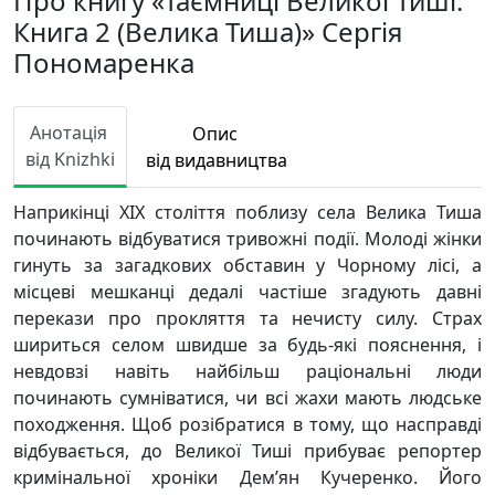
Про книгу «Таємниці Великої Тиші.
Книга 2 (Велика Тиша)» Сергія
Пономаренка
Анотація
Опис
від Knizhki
від видавництва
Наприкінці XIX століття поблизу села Велика Тиша
починають відбуватися тривожні події. Молоді жінки
гинуть за загадкових обставин у Чорному лісі, а
місцеві мешканці дедалі частіше згадують давні
перекази про прокляття та нечисту силу. Страх
шириться селом швидше за будь-які пояснення, і
невдовзі навіть найбільш раціональні люди
починають сумніватися, чи всі жахи мають людське
походження. Щоб розібратися в тому, що насправді
відбувається, до Великої Тиші прибуває репортер
кримінальної хроніки Дем’ян Кучеренко. Його