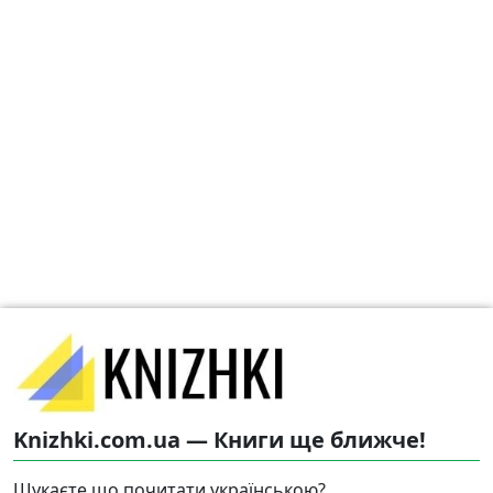
Knizhki.com.ua — Книги ще ближче!
Шукаєте що почитати українською?