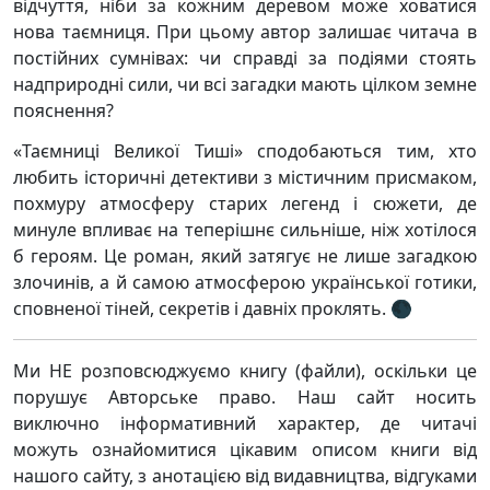
відчуття, ніби за кожним деревом може ховатися
нова таємниця. При цьому автор залишає читача в
постійних сумнівах: чи справді за подіями стоять
надприродні сили, чи всі загадки мають цілком земне
пояснення?
«Таємниці Великої Тиші» сподобаються тим, хто
любить історичні детективи з містичним присмаком,
похмуру атмосферу старих легенд і сюжети, де
минуле впливає на теперішнє сильніше, ніж хотілося
б героям. Це роман, який затягує не лише загадкою
злочинів, а й самою атмосферою української готики,
сповненої тіней, секретів і давніх проклять. 🌑
Ми НЕ розповсюджуємо книгу (файли), оскільки це
порушує Авторське право. Наш сайт носить
виключно інформативний характер, де читачі
можуть ознайомитися цікавим описом книги від
нашого сайту, з анотацією від видавництва, відгуками