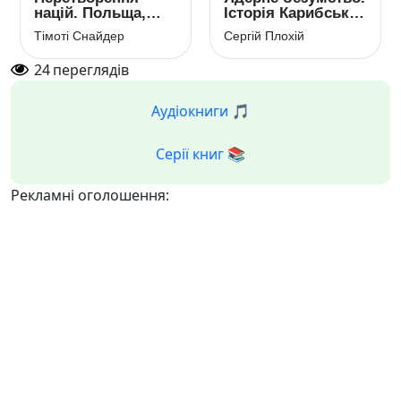
націй. Польща,
Історія Карибської
Україна, Литва,
кризи
Тімоті Снайдер
Сергій Плохій
Білорусь. 1569-
1999 рр.
24
переглядів
Аудіокниги 🎵
Серії книг 📚
Рекламні оголошення: