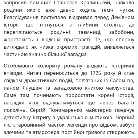
запросив поміщик Станіслав Кравицький, навколо
родини якого вже давно ходять темні чутки.
Розслідування поступово відкриває перед Дем’яном
історії, що тягнуться з глибини століть, де
переплітаються родинні таємниці, забобони,
жорстокість і людські пристрасті. Те, що спершу
виглядало як низка окремих трагедій, виявляється
частиною значно більшої загадки.
Особливого колориту роману додають історичні
епізоди. Читач переноситься до 1725 року й стає
свідком драматичних подій, пов’язаних із Саломією,
паном Янушем та загадковою книгою чаклунства.
Саме там починають проростати корені історії,
наслідки якої відчуватимуться ще через багато
поколінь. Сергій Пономаренко майстерно поєднує
детективну інтригу з українською містикою. Чорний
ліс, старовинний маєток, легенди про відьом, забуті
злочини та атмосфера постійної тривоги створюють