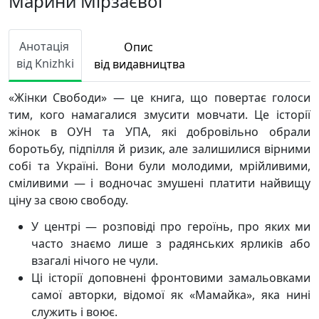
Марини Мірзаєвої
Анотація
Опис
від Knizhki
від видавництва
«Жінки Свободи» — це книга, що повертає голоси
тим, кого намагалися змусити мовчати. Це історії
жінок в ОУН та УПА, які добровільно обрали
боротьбу, підпілля й ризик, але залишилися вірними
собі та Україні. Вони були молодими, мрійливими,
сміливими — і водночас змушені платити найвищу
ціну за свою свободу.
У центрі — розповіді про героїнь, про яких ми
часто знаємо лише з радянських ярликів або
взагалі нічого не чули.
Ці історії доповнені фронтовими замальовками
самої авторки, відомої як «Мамайка», яка нині
служить і воює.