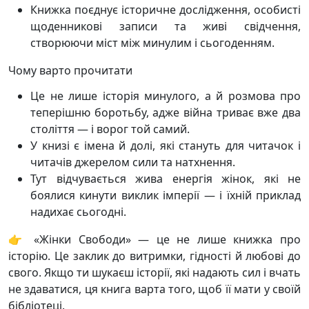
Книжка поєднує історичне дослідження, особисті
щоденникові записи та живі свідчення,
створюючи міст між минулим і сьогоденням.
Чому варто прочитати
Це не лише історія минулого, а й розмова про
теперішню боротьбу, адже війна триває вже два
століття — і ворог той самий.
У книзі є імена й долі, які стануть для читачок і
читачів джерелом сили та натхнення.
Тут відчувається жива енергія жінок, які не
боялися кинути виклик імперії — і їхній приклад
надихає сьогодні.
👉 «Жінки Свободи» — це не лише книжка про
історію. Це заклик до витримки, гідності й любові до
свого. Якщо ти шукаєш історії, які надають сил і вчать
не здаватися, ця книга варта того, щоб її мати у своїй
бібліотеці.