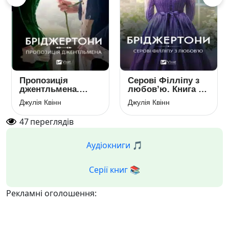
Пропозиція
Серові Філліпу з
джентльмена.
любов’ю. Книга 5
Книга 3
(Бріджертони)
Джулія Квінн
Джулія Квінн
(Бріджертони)
47
переглядів
Аудіокниги 🎵
Серії книг 📚
Рекламні оголошення: