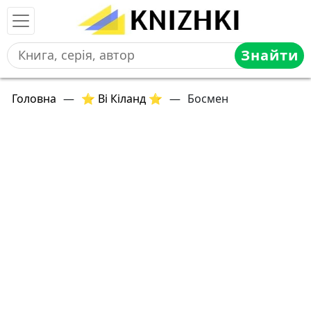
Знайти
Головна
—
⭐ Ві Кіланд ⭐
—
Босмен