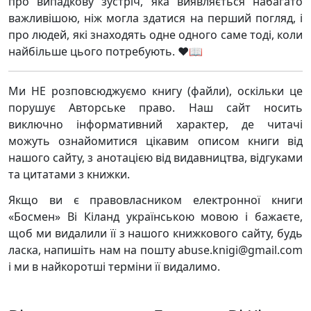
про випадкову зустріч, яка виявляється набагато
важливішою, ніж могла здатися на перший погляд, і
про людей, які знаходять одне одного саме тоді, коли
найбільше цього потребують. ❤️📖
Ми НЕ розповсюджуємо книгу (файли), оскільки це
порушує Авторське право. Наш сайт носить
виключно інформативний характер, де читачі
можуть ознайомитися цікавим описом книги від
нашого сайту, з анотацією від видавництва, відгуками
та цитатами з книжки.
Якщо ви є правовласником електронної книги
«Босмен» Ві Кіланд українською мовою і бажаєте,
щоб ми видалили її з нашого книжкового сайту, будь
ласка, напишіть нам на пошту abuse.knigi@gmail.com
і ми в найкоротші терміни її видалимо.