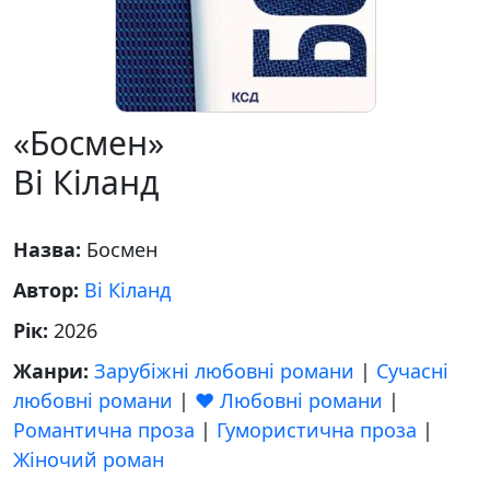
«Босмен»
Ві Кіланд
Назва:
Босмен
Автор:
Ві Кіланд
Рік:
2026
Жанри:
Зарубіжні любовні романи
|
Сучасні
любовні романи
|
❤️ Любовні романи
|
Романтична проза
|
Гумористична проза
|
Жіночий роман