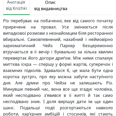
Анотація
Опис
від Knizhki
від видавництва
Різ перебуває на побаченні, яке від самого початку
приречене на провал. Усе змінюється після
випадкової розмови з незнайомцем біля ресторанної
вбиральні. Самовпевнений, нахабний і неймовірно
харизматичний Чейз Паркер безцеремонно
втручається в її вечір і буквально за кілька хвилин
перевертає його догори дриґом. Між ними спалахує
миттєва іскра — спершу у формі жартів, суперечок і
взаємних підколів. Здавалося б, це мала бути одна
коротка зустріч, про яку можна забути наступного
дня. Але думки про Чейза не залишають Різ.
Минувши певний час, вона все ще згадує чоловіка,
який несподівано з’явився в її житті й так само
несподівано зник. І доля вирішує дати їм ще один
шанс. Подальші події розгортаються навколо
роботи, кар’єрних амбіцій і стосунків, які стають