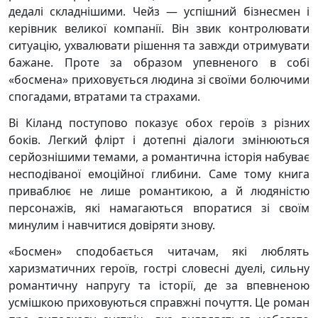
дедалі складнішими. Чейз — успішний бізнесмен і
керівник великої компанії. Він звик контролювати
ситуацію, ухвалювати рішення та завжди отримувати
бажане. Проте за образом упевненого в собі
«босмена» приховується людина зі своїми болючими
спогадами, втратами та страхами.
Ві Кіланд поступово показує обох героїв з різних
боків. Легкий флірт і дотепні діалоги змінюються
серйознішими темами, а романтична історія набуває
несподіваної емоційної глибини. Саме тому книга
приваблює не лише романтикою, а й людяністю
персонажів, які намагаються впоратися зі своїм
минулим і навчитися довіряти знову.
«Босмен» сподобається читачам, які люблять
харизматичних героїв, гострі словесні дуелі, сильну
романтичну напругу та історії, де за впевненою
усмішкою приховуються справжні почуття. Це роман