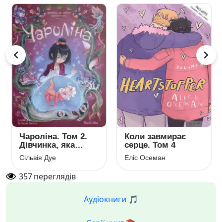
Чароліна. Том 2.
Коли завмирає
Дівчинка, яка
серце. Том 4
любить
Сільвія Дуе
Еліс Осеман
звіромонстрів
357
переглядів
Аудіокниги 🎵