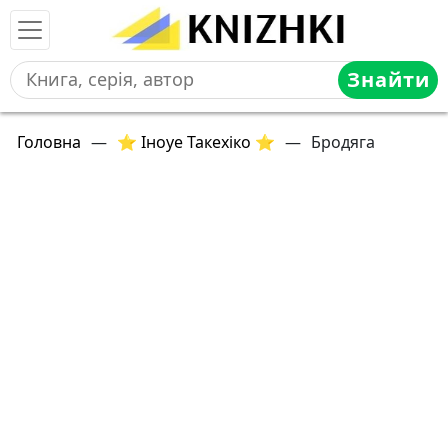
Знайти
Головна
—
⭐ Іноуе Такехіко ⭐
—
Бродяга