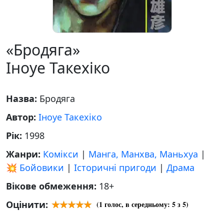
«Бродяга»
Іноуе Такехіко
Назва:
Бродяга
Автор:
Іноуе Такехіко
Рік:
1998
Жанри:
Комікси
|
Манга, Манхва, Маньхуа
|
💥 Бойовики
|
Історичні пригоди
|
Драма
Вікове обмеження:
18+
Оцінити:
(
1
голос, в середньому:
5
з 5)