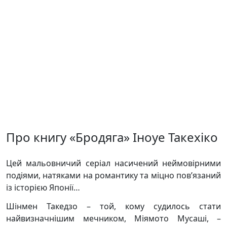
Про книгу «Бродяга» Іноуе Такехіко
Цей мальовничий серіал насичений неймовірними
подіями, натяками на романтику та міцно пов’язаний
із історією Японії…
Шінмен Такедзо – той, кому судилось стати
найвизначнішим мечником, Міямото Мусаші, –