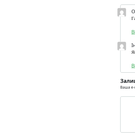
О
Г
В
І
Я
В
Зали
Ваша e-