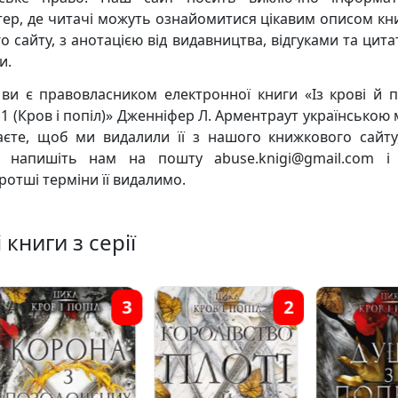
тер, де читачі можуть ознайомитися цікавим описом кни
о сайту, з анотацією від видавництва, відгуками та цита
и.
ви є правовласником електронної книги «Із крові й п
 1 (Кров і попіл)» Дженніфер Л. Арментраут українською
аєте, щоб ми видалили її з нашого книжкового сайту
, напишіть нам на пошту abuse.knigi@gmail.com 
ротші терміни її видалимо.
 книги з серії
3
2