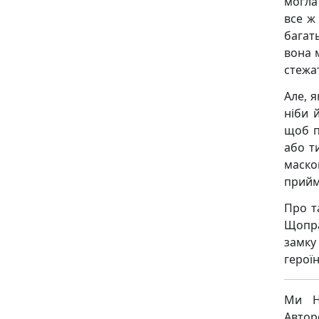
могла
все ж
багат
вона 
стежа
Але, я
ніби 
щоб п
або т
маско
прийм
Про т
Щопра
замку
герої
Ми Н
Авто