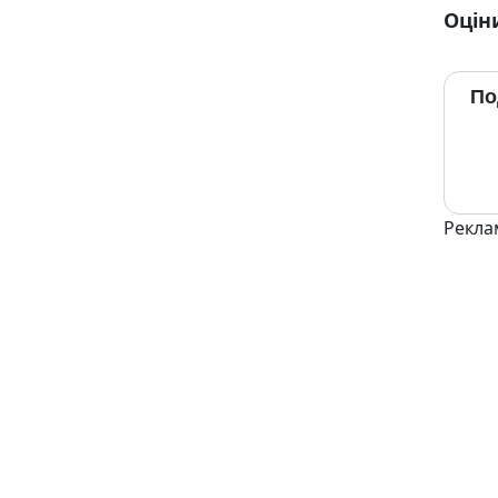
Оцін
По
Рекла