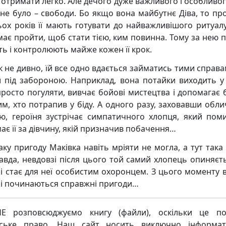
 отримати легко. Але дечого дуже важливого і особливого
 не було – свободи. Бо якщо вона майбутнє Діва, то пр
ьох років її мають готувати до найважливішого ритуалу
має пройти, щоб стати тією, ким повинна. Тому за нею 
ть і контролюють майже кожен її крок.
к не дивно, їй все одно вдається займатись тими справа
й під забороною. Наприклад, вона потайки виходить у 
росто погуляти, вивчає бойові мистецтва і допомагає 
им, хто потрапив у біду. А одного разу, заховавши обли
ю, героїня зустрічає симпатичного хлопця, який пом
ає її за дівчину, якій призначив побачення…
аку пригоду Маківка навіть мріяти не могла, а тут така 
вда, невдовзі після цього той самий хлопець опиняєтьс
 і стає для неї особистим охоронцем. З цього моменту в
ні починаються справжні пригоди…
Е розповсюджуємо книгу (файли), оскільки це по
рське право. Наш сайт носить виключно інформат