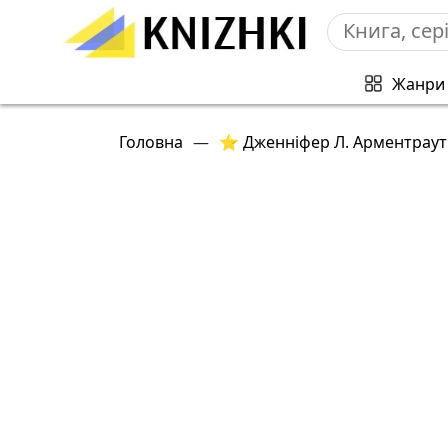
Жанри
Головна
—
⭐ Дженніфер Л. Арментрау