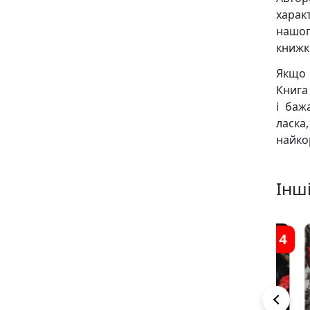
харак
нашог
книжк
Якщо 
Книга
і баж
ласка
найко
Інші
2
5
4