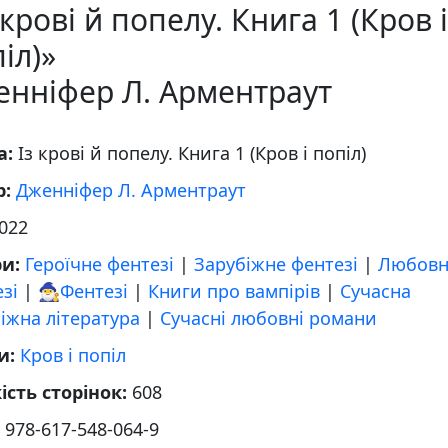
 крові й попелу. Книга 1 (Кров і
іл)»
енніфер Л. Арментраут
а:
Із крові й попелу. Книга 1 (Кров і попіл)
р:
Дженніфер Л. Арментраут
022
ри:
Героїчне фентезі
|
Зарубіжне фентезі
|
Любовн
зі
|
🧙‍♂️Фентезі
|
Книги про вампірів
|
Сучасна
іжна література
|
Сучасні любовні романи
и:
Кров і попіл
ість сторінок:
608
:
978-617-548-064-9