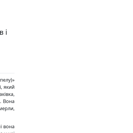
в і
опелу)»
, який
ківка,
ю. Вона
мерли,
і вона