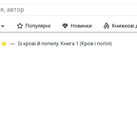
Популярні
Новинки
Книжкові 
т ⭐
—
Із крові й попелу. Книга 1 (Кров і попіл)