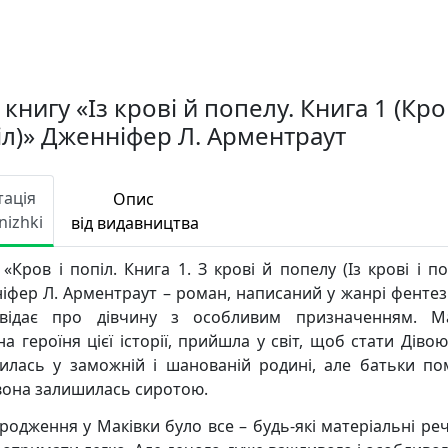
книгу «Із крові й попелу. Книга 1 (Кро
іл)» Дженніфер Л. Арментраут
тація
Опис
nizhki
від видавництва
«Кров і попіл. Книга 1. З крові й попелу (Із крові і п
іфер Л. Арментраут – роман, написаний у жанрі фентезі
відає про дівчину з особливим призначенням. Ма
а героїня цієї історії, прийшла у світ, щоб стати Діво
илась у заможній і шанованій родині, але батьки по
вона залишилась сиротою.
ародження у Маківки було все – будь-які матеріальні реч