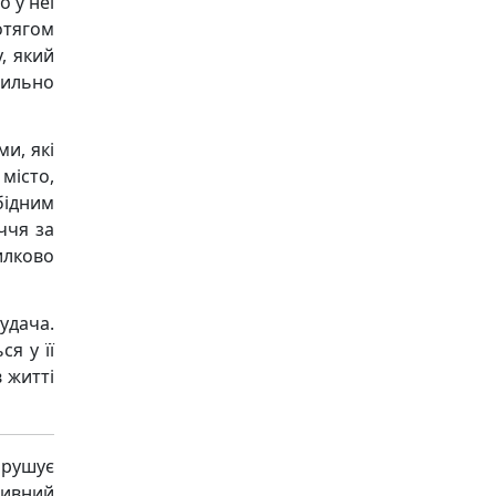
 у неї
отягом
, який
пильно
ми, які
місто,
бідним
ччя за
илково
удача.
я у її
 житті
рушує
ивний