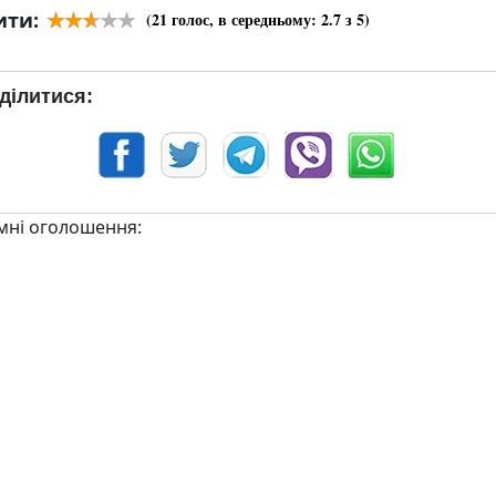
ити:
(
21
голос, в середньому:
2.7
з 5)
ділитися:
мні оголошення: