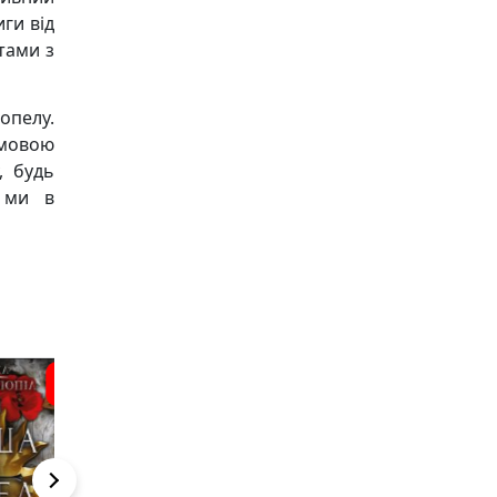
ги від
тами з
опелу.
 мовою
, будь
і ми в
5
4
3