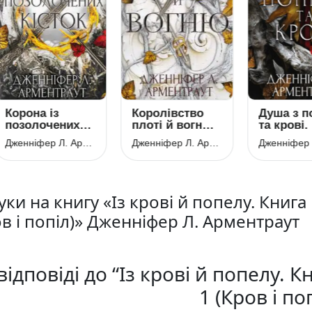
рона із
Королівство
Душа з попе
золочених
плоті й вогню.
та крові. Кни
сток. Книга 3
Книга 2 (Кров і
5 (Кров і поп
Дженніфер Л. Арментраут
Дженніфер Л. Арментраут
ров і попіл)
попіл)
уки на книгу «Із крові й попелу. Книга
ов і попіл)» Дженніфер Л. Арментраут
відповіді до “Із крові й попелу. К
1 (Кров і поп