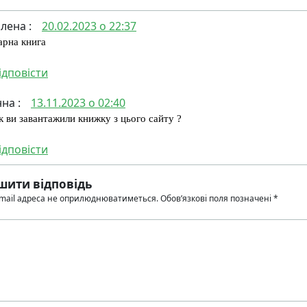
лена
:
20.02.2023 о 22:37
арна книга
ідповісти
нна
:
13.11.2023 о 02:40
к ви завантажили книжку з цього сайту ?
ідповісти
шити відповідь
mail адреса не оприлюднюватиметься.
Обов’язкові поля позначені
*