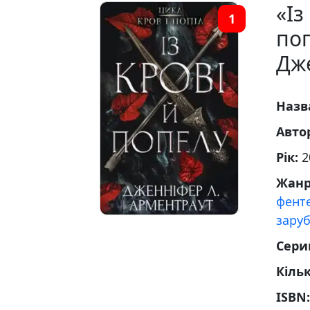
«Із
1
поп
Дж
Назв
Авто
Рік:
2
Жан
фенте
заруб
Сери
Кільк
ISBN