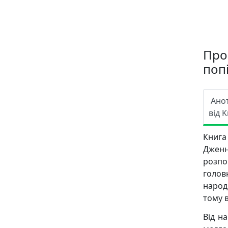
Про 
поп
Ано
від K
Книга 
Дженн
розпо
головн
народ
тому 
Від н