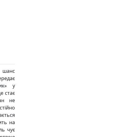
є шанс
передає
ик» у
е стає
ан не
стійно
ається
ить на
ль чує