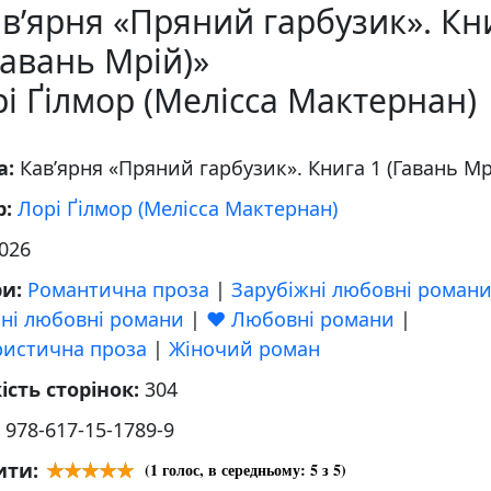
в’ярня «Пряний гарбузик». Кн
Гавань Мрій)»
і Ґілмор (Мелісса Мактернан)
а:
Кав’ярня «Пряний гарбузик». Книга 1 (Гавань Мр
р:
Лорі Ґілмор (Мелісса Мактернан)
026
ри:
Романтична проза
|
Зарубіжні любовні роман
сні любовні романи
|
❤️ Любовні романи
|
ристична проза
|
Жіночий роман
ість сторінок:
304
:
978-617-15-1789-9
ити:
(
1
голос, в середньому:
5
з 5)