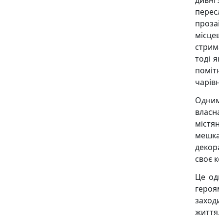
дивні
пере
проза
місце
стрим
тоді я
поміт
чарівн
Одним 
власн
містя
мешка
декор
своє к
Це од
героя
заходи
життя