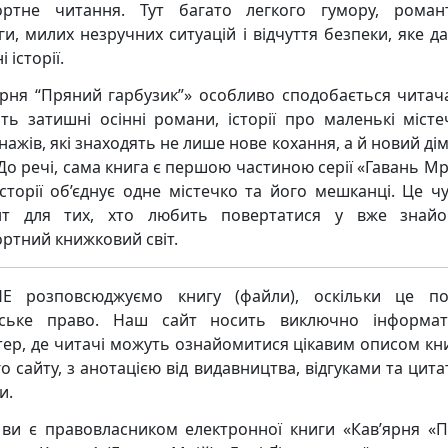
ртне читання. Тут багато легкого гумору, роман
ги, милих незручних ситуацій і відчуття безпеки, яке д
і історії.
ярня “Пряний гарбузик”» особливо сподобається читача
ть затишні осінні романи, історії про маленькі місте
нажів, які знаходять не лише нове кохання, а й новий ді
о речі, сама книга є першою частиною серії «Гавань Мрі
 історії об’єднує одне містечко та його мешканці. Це ч
нт для тих, хто любить повертатися у вже знай
ртний книжковий світ.
Е розповсюджуємо книгу (файли), оскільки це по
рське право. Наш сайт носить виключно інформат
тер, де читачі можуть ознайомитися цікавим описом кни
о сайту, з анотацією від видавництва, відгуками та цита
и.
ви є правовласником електронної книги «Кав’ярня «