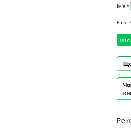
Ім'я
*
Email
Що
Чо
кн
Рек