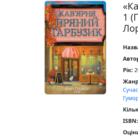
«Ка
1 (
Лор
Назв
Авто
Рік:
2
Жан
Суча
Гумо
Кільк
ISBN
Оцін