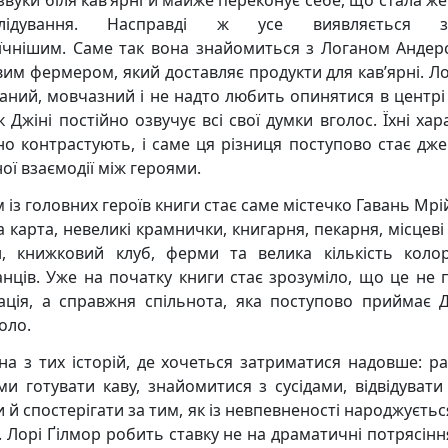
 звуки біля кав’ярні й майже переконує себе, що стала ж
слідування. Насправді ж усе виявляється з
їчнішим. Саме так вона знайомиться з Логаном Анде
вим фермером, який доставляє продукти для кав’ярні. Л
аний, мовчазний і не надто любить опинятися в центрі 
к Джіні постійно озвучує всі свої думки вголос. Їхні ха
но контрастують, і саме ця різниця поступово стає дж
ої взаємодії між героями.
із головних героїв книги стає саме містечко Гавань Мрій
а карта, невеликі крамнички, книгарня, пекарня, місцеві
н, книжковий клуб, ферми та велика кількість коло
нців. Уже на початку книги стає зрозуміло, що це не 
ація, а справжня спільнота, яка поступово приймає Д
оло.
на з тих історій, де хочеться затриматися надовше: ра
ми готувати каву, знайомитися з сусідами, відвідувати 
 й спостерігати за тим, як із невпевненості народжуєть
. Лорі Ґілмор робить ставку не на драматичні потрясіння