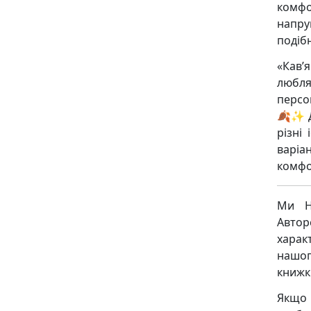
комфо
напру
подібн
«Кав’
любля
персо
🍂✨ Д
різні
варіа
комфо
Ми Н
Авто
харак
нашог
книжк
Якщо 