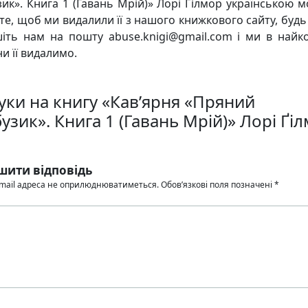
зик». Книга 1 (Гавань Мрій)» Лорі Ґілмор українською м
те, щоб ми видалили її з нашого книжкового сайту, будь 
іть нам на пошту abuse.knigi@gmail.com і ми в найк
и її видалимо.
гуки на книгу «Кав’ярня «Пряний
узик». Книга 1 (Гавань Мрій)» Лорі Ґі
шити відповідь
mail адреса не оприлюднюватиметься.
Обов’язкові поля позначені
*