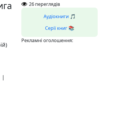
ига
26
переглядів
Аудіокниги 🎵
Серії книг 📚
Рекламні оголошення:
ій)
и
|