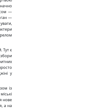
ертвою
начно
рсом —
оган —
уваги,
рактери
ерелом
. Тут є
 збори
ритних
просто
жіні у
зом із
міські
ся нове
, а на