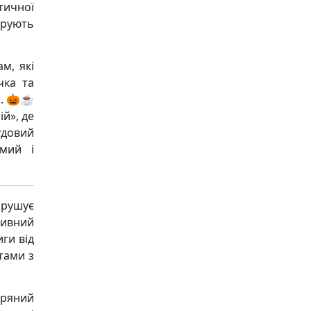
тичної
арують
м, які
чка та
м. 🎃☕
й», де
удовий
омий і
рушує
ивний
ги від
тами з
Пряний