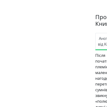
Про
Книг
Ано
від K
Після
почати
плем
мален
наго
перет
сумні
звикн
«полю