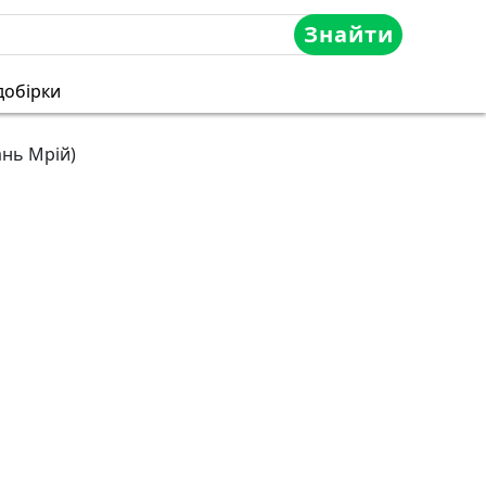
Знайти
добірки
ань Мрій)