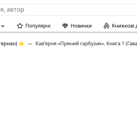
Популярні
Новинки
Книжкові 
ктернан) ⭐
—
Кав’ярня «Пряний гарбузик». Книга 1 (Гав