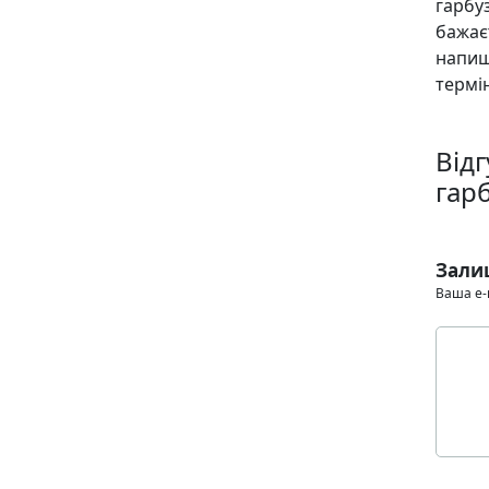
гарбу
бажає
напиш
термін
Від
гарб
Зали
Ваша e-