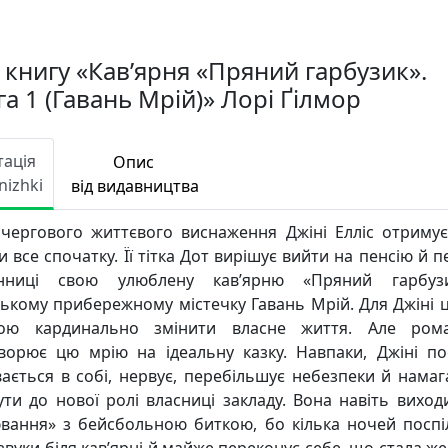
 книгу «Кав’ярня «Пряний гарбузик».
а 1 (Гавань Мрій)» Лорі Ґілмор
тація
Опис
nizhki
від видавництва
 чергового життєвого виснаження Джіні Елліс отриму
 все спочатку. Її тітка Дот вирішує вийти на пенсію й 
інниці свою улюблену кав’ярню «Пряний гарбуз
ькому прибережному містечку Гавань Мрій. Для Джіні ц
дою кардинально змінити власне життя. Але ром
ворює цю мрію на ідеальну казку. Навпаки, Джіні по
вається в собі, нервує, перебільшує небезпеки й намаг
ути до нової ролі власниці закладу. Вона навіть виход
вання» з бейсбольною биткою, бо кілька ночей поспі