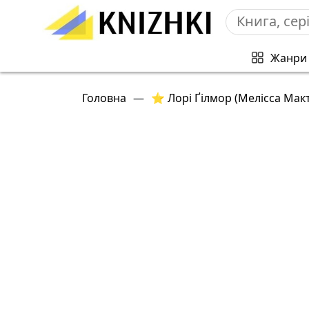
Жанри
Головна
—
⭐ Лорі Ґілмор (Мелісса Ма