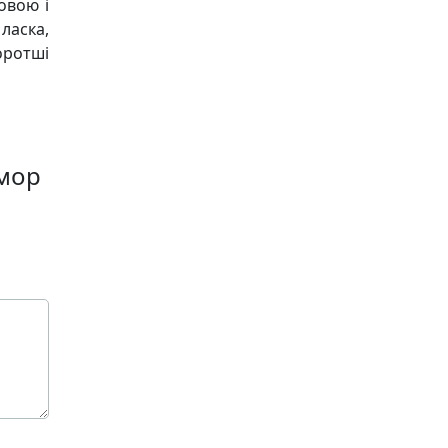
овою і
ласка,
оротші
лмор