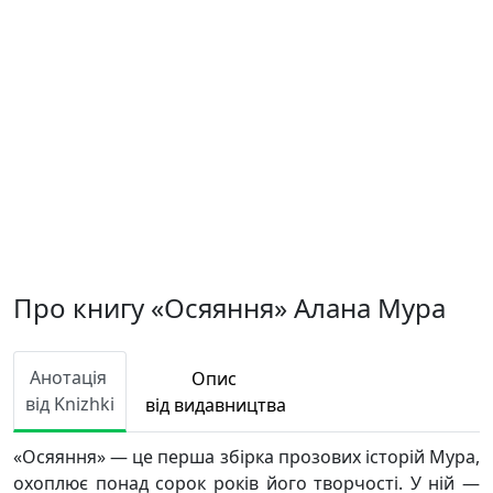
Про книгу «Осяяння» Алана Мура
Анотація
Опис
від Knizhki
від видавництва
«Осяяння» — це перша збірка прозових історій Мура,
охоплює понад сорок років його творчості. У ній —