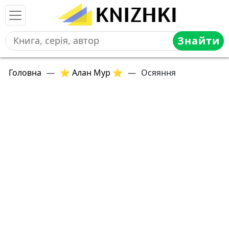
Знайти
Головна
—
⭐ Алан Мур ⭐
—
Осяяння