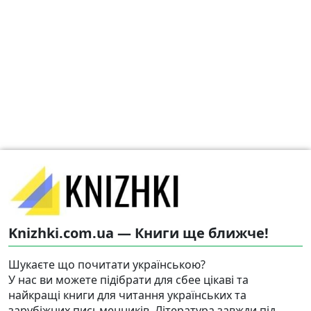
Knizhki.com.ua — Книги ще ближче!
Шукаєте що почитати українською?
У нас ви можете підібрати для сбее цікаві та
найкращі книги для читання українських та
зарубіжних письменників. Література завжди під