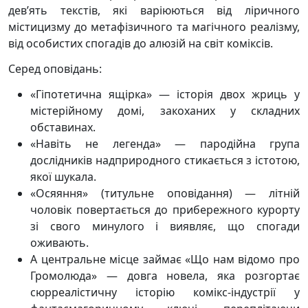
дев’ять текстів, які варіюються від ліричного
містицизму до метафізичного та магічного реалізму,
від особистих спогадів до алюзій на світ коміксів.
Серед оповідань:
«Гіпотетична ящірка» — історія двох жриць у
містерійному домі, закоханих у складних
обставинах.
«Навіть не легенда» — пародійна група
дослідників надприродного стикається з істотою,
якої шукала.
«Осяяння» (титульне оповідання) — літній
чоловік повертається до прибережного курорту
зі свого минулого і виявляє, що спогади
оживають.
А центральне місце займає «Що нам відомо про
Громолюда» — довга новела, яка розгортає
сюрреалістичну історію комікс-індустрії у