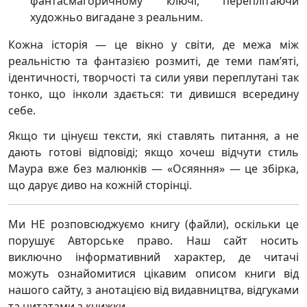
фантасмагоричному ключі, переплітаючи
художньо вигадане з реальним.
Кожна історія — це вікно у світи, де межа між
реальністю та фантазією розмиті, де теми пам’яті,
ідентичності, творчості та сили уяви переплутані так
тонко, що інколи здається: ти дивишся всередину
себе.
Якщо ти цінуєш тексти, які ставлять питання, а не
дають готові відповіді; якщо хочеш відчути стиль
Маура вже без малюнків — «Осяяння» — це збірка,
що дарує диво на кожній сторінці.
Ми НЕ розповсюджуємо книгу (файли), оскільки це
порушує Авторське право. Наш сайт носить
виключно інформативний характер, де читачі
можуть ознайомитися цікавим описом книги від
нашого сайту, з анотацією від видавництва, відгуками
та цитатами з книжки.