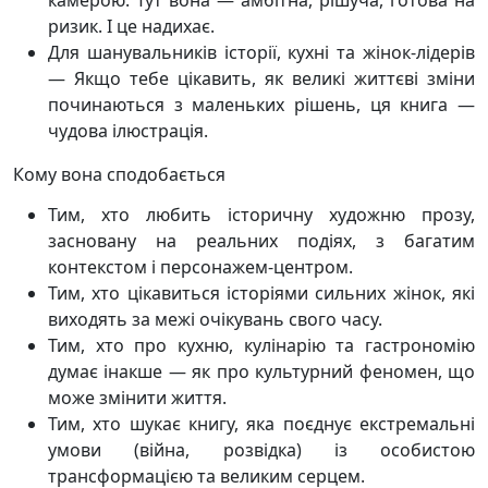
камерою. Тут вона — амбітна, рішуча, готова на
ризик. І це надихає.
Для шанувальників історії, кухні та жінок-лідерів
— Якщо тебе цікавить, як великі життєві зміни
починаються з маленьких рішень, ця книга —
чудова ілюстрація.
Кому вона сподобається
Тим, хто любить історичну художню прозу,
засновану на реальних подіях, з багатим
контекстом і персонажем-центром.
Тим, хто цікавиться історіями сильних жінок, які
виходять за межі очікувань свого часу.
Тим, хто про кухню, кулінарію та гастрономію
думає інакше — як про культурний феномен, що
може змінити життя.
Тим, хто шукає книгу, яка поєднує екстремальні
умови (війна, розвідка) із особистою
трансформацією та великим серцем.