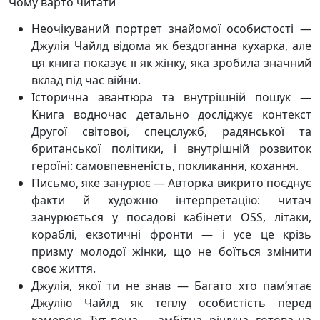
Чому варто читати
Неочікуваний портрет знайомої особистості —
Джулія Чайлд відома як бездоганна кухарка, але
ця книга показує її як жінку, яка зробила значний
вклад під час війни.
Історична авантюра та внутрішній пошук —
Книга водночас детально досліджує контекст
Другої світової, спецслужб, радянської та
британської політики, і внутрішній розвиток
героїні: самовпевненість, покликання, кохання.
Письмо, яке занурює — Авторка викрито поєднує
факти й художню інтерпретацію: читач
занурюється у посадові кабінети OSS, літаки,
кораблі, екзотичні фронти — і усе це крізь
призму молодої жінки, що не боїться змінити
своє життя.
Джулія, якої ти не знав — Багато хто пам’ятає
Джулію Чайлд як теплу особистість перед