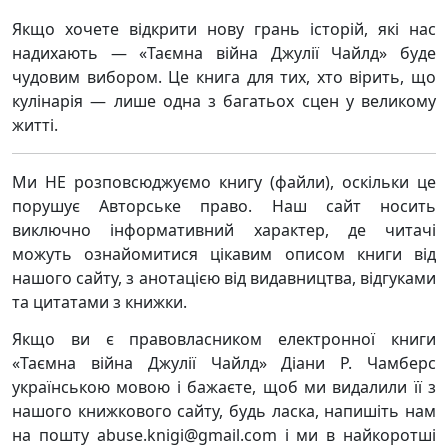
Якщо хочете відкрити нову грань історій, які нас
надихають — «Таємна війна Джулії Чайлд» буде
чудовим вибором. Це книга для тих, хто вірить, що
кулінарія — лише одна з багатьох сцен у великому
житті.
Ми НЕ розповсюджуємо книгу (файли), оскільки це
порушує Авторське право. Наш сайт носить
виключно інформативний характер, де читачі
можуть ознайомитися цікавим описом книги від
нашого сайту, з анотацією від видавництва, відгуками
та цитатами з книжки.
Якщо ви є правовласником електронної книги
«Таємна війна Джулії Чайлд» Діани Р. Чамберс
українською мовою і бажаєте, щоб ми видалили її з
нашого книжкового сайту, будь ласка, напишіть нам
на пошту abuse.knigi@gmail.com і ми в найкоротші