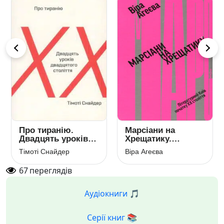
Про тиранію.
Марсіани на
Двадцять уроків
Хрещатику.
ХХ століття
Літературний Київ
Тімоті Снайдер
Віра Агеєва
XX століття
67
переглядів
Аудіокниги 🎵
Серії книг 📚