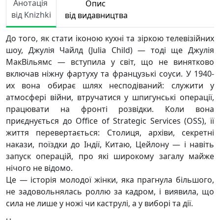
Анотація
Опис
від Knizhki
від видавництва
До того, як стати іконою кухні та зіркою телевізійних
шоу, Джулія Чайлд (Julia Child) — тоді ще Джулія
МакВільямс — вступила у світ, що не винятково
включав ніжну фартуху та французькі соуси. У 1940-
их вона обирає шлях несподіваний: служити у
атмосфері війни, втручатися у шпигунські операції,
працювати на фронті розвідки. Коли вона
приєднується до Office of Strategic Services (OSS), її
життя перевертається: Столиця, архіви, секретні
накази, поїздки до Індії, Китаю, Цейлону — і навіть
запуск операцій, про які широкому загалу майже
нічого не відомо.
Це — історія молодої жінки, яка прагнула більшого,
не задовольнялась роллю за кадром, і виявила, що
сила не лише у ножі чи каструлі, а у виборі та дії.