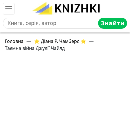
Знайти
Головна
—
⭐ Діана Р. Чамберс ⭐
—
Таємна війна Джулії Чайлд