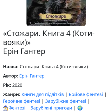
«Стожари. Книга 4 (Коти-
вояки)»
Ерін Гантер
Назва:
Стожари. Книга 4 (Коти-вояки)
Автор:
Ерін Гантер
Рік:
2020
Жанри:
Книги для підлітків
|
Бойове фентезі
|
Героїчне фентезі
|
Зарубіжне фентезі
|
🧙‍♂️Фентезі
|
Зарубіжні пригоди
|
🌍