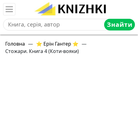
Знайти
Головна
—
⭐ Ерін Гантер ⭐
—
Стожари. Книга 4 (Коти-вояки)