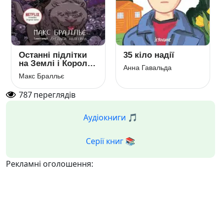
Останні підлітки
35 кіло надії
на Землі і Король
Анна Гавальда
Жахів. Книга 3
Макс Бралльє
787
переглядів
Аудіокниги 🎵
Серії книг 📚
Рекламні оголошення: