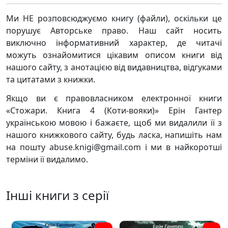
Ми НЕ розповсюджуємо книгу (файли), оскільки це
порушує Авторське право. Наш сайт носить
виключно інформативний характер, де читачі
можуть ознайомитися цікавим описом книги від
нашого сайту, з анотацією від видавництва, відгуками
та цитатами з книжки.
Якщо ви є правовласником електронної книги
«Стожари. Книга 4 (Коти-вояки)» Ерін Гантер
українською мовою і бажаєте, щоб ми видалили її з
нашого книжкового сайту, будь ласка, напишіть нам
на пошту abuse.knigi@gmail.com і ми в найкоротші
терміни її видалимо.
Інші книги з серії