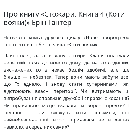
Про книгу «Стожари. Книга 4 (Коти-
вояки)» Ерін Гантер
Четверта книга другого циклу «Нове пророцтво»
серії світового бестселера «Коти-вояки».
Пліч-о-пліч, лапа в лапу чотири Клани подолали
нелегкий шлях до нового дому, де на зголоднілих,
виснажених котів чекає безліч здобичі, але ще
більше — небезпек. Тепер вони мають забути все,
що їх єднало, і знову стати суперниками, які
відстоюють власні території. Чи витримають ці
випробування справжня дружба і справжнє кохання?
Чи правильне місце вказали їм зоряні предки? І
головне — чи зможуть коти зрозуміти, що
найнебезпечніший ворог причаївся не в хащах
навколо, а серед них самих?